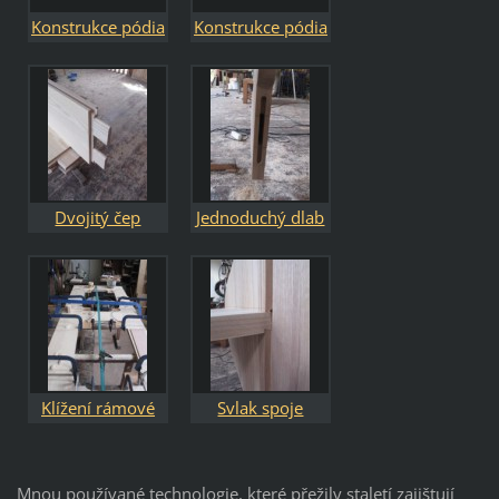
Konstrukce pódia
Konstrukce pódia
na svlaky a cinky
zajišťující
dlouhou
životnost a
pevnost
Dvojitý čep
Jednoduchý dlab
konstrukce
předního čela
kostelních lavic
Klížení rámové
Svlak spoje
konstrukce na
sedáku u kostelní
čepy a dlaby
lavice
Mnou používané technologie, které přežily staletí zajištují