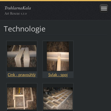
TruhlarnaKala
Art Rescue s.r.o
Technologie
Cink - pravoúhlý
Svlak - spoj
spoj
příčných desek