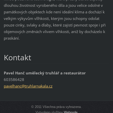
dlouhou životnost vyrobeného díla a jsou velice odolné v
památkových objektech kde není ideální klima a dochází k
velkým výkyvům vllhkosti, kterým jsou schopny odolat
pouze cinky, svlaky a dlaby, které zajistí pevnost spoje i při
objemových změnách vlivem vlhkosti, aniž by docházelo k
praskání.
Kontakt
Pavel Hanč umělecký truhlář a restaurátor
603586428
pavelhan
c@truhla
rnakala.
cz
© 2011 Všechna práva vyhrazena.
Vytvořeno službou
Webnode